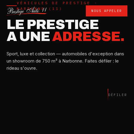
VÉHICULES DE PRESTIGE ·
NARBONNE (11)
NOUS APPELER
LE PRESTIGE
A UNE
ADRESSE.
Sport, luxe et collection — automobiles d'exception dans
un showroom de 750 m² à Narbonne. Faites défiler : le
rideau s'ouvre.
566
3,4
33 500
0
ch
s
km
km/h
DÉFILER
458
ITALIA